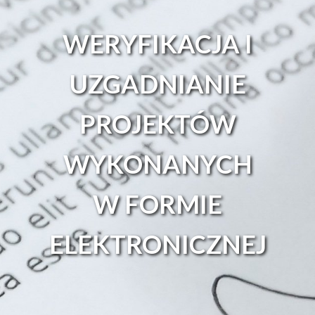
WERYFIKACJA I
UZGADNIANIE
PROJEKTÓW
WYKONANYCH
W FORMIE
ELEKTRONICZNEJ